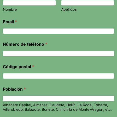
Nombre
Apellidos
Email
*
Número de teléfono
*
Código postal
*
Población
*
Albacete Capital, Almansa, Caudete, Hellín, La Roda, Tobarra,
Villarobledo, Balazote, Bonete, Chinchilla de Monte-Aragón, etc.