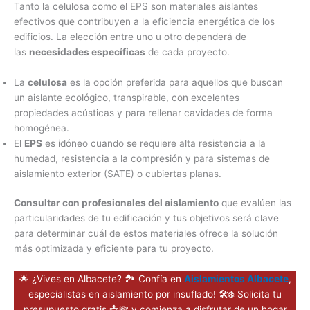
Tanto la celulosa como el EPS son materiales aislantes
efectivos que contribuyen a la eficiencia energética de los
edificios. La elección entre uno u otro dependerá de
las
necesidades específicas
de cada proyecto.
La
celulosa
es la opción preferida para aquellos que buscan
un aislante ecológico, transpirable, con excelentes
propiedades acústicas y para rellenar cavidades de forma
homogénea.
El
EPS
es idóneo cuando se requiere alta resistencia a la
humedad, resistencia a la compresión y para sistemas de
aislamiento exterior (SATE) o cubiertas planas.
Consultar con profesionales del aislamiento
que evalúen las
particularidades de tu edificación y tus objetivos será clave
para determinar cuál de estos materiales ofrece la solución
más optimizada y eficiente para tu proyecto.
🌟 ¿Vives en Albacete? 🏞️ Confía en
Aislamientos Albacete
,
especialistas en aislamiento por insuflado! 🛠️❄️ Solicita tu
presupuesto gratis 📩💸 y comienza a disfrutar de un hogar