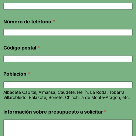
Número de teléfono
*
Código postal
*
Población
*
Albacete Capital, Almansa, Caudete, Hellín, La Roda, Tobarra,
Villarobledo, Balazote, Bonete, Chinchilla de Monte-Aragón, etc.
Información sobre presupuesto a solicitar
*