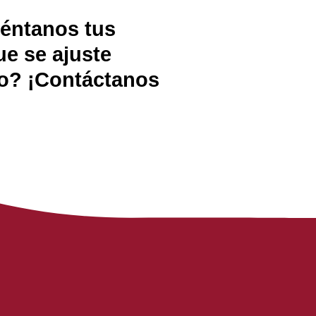
uéntanos tus
e se ajuste
ito? ¡Contáctanos