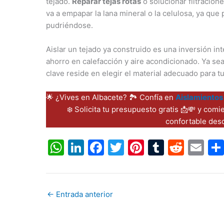
tejado.
Reparar tejas rotas
o solucionar filtracione
va a empapar la lana mineral o la celulosa, ya qu
pudriéndose.
Aislar un tejado ya construido es una inversión in
ahorro en calefacción y aire acondicionado. Ya sea
clave reside en elegir el material adecuado para t
🌟 ¿Vives en Albacete? 🏞️ Confía en
Aislamientos
❄️ Solicita tu presupuesto gratis 📩💸 y comi
confortable desd
W
Li
F
T
Pi
T
R
E
h
n
a
w
nt
u
e
m
at
k
c
itt
er
m
d
ai
s
e
e
er
e
bl
di
l
←
Entrada anterior
A
dI
b
st
r
t