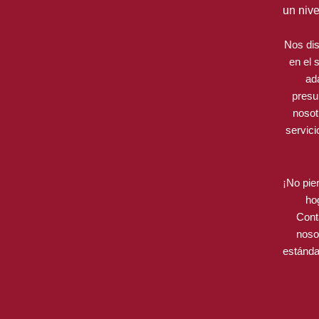
un nive
Nos dis
en el 
ad
presu
nosot
servici
¡No pie
ho
Cont
nosot
estánda