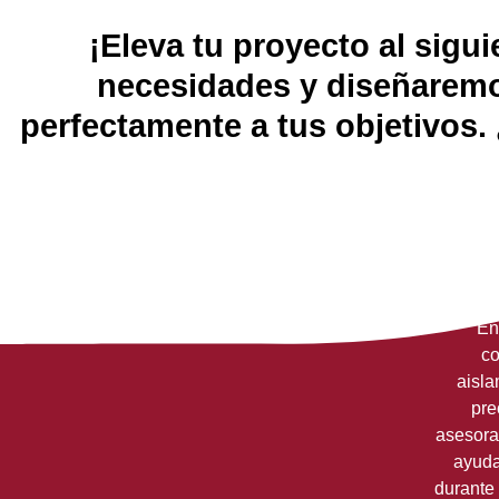
p
n
o
p
o
¡Eleva tu proyecto al sigu
k
necesidades y diseñaremo
perfectamente a tus objetivos. 
E
co
aisla
pre
asesora
ayuda
durante 