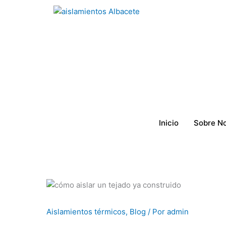
Ir
al
contenido
Inicio
Sobre N
Aislamientos térmicos
,
Blog
/ Por
admin