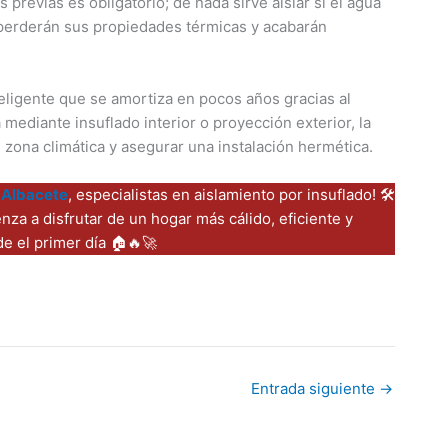
s previas es obligatorio; de nada sirve aislar si el agua
e perderán sus propiedades térmicas y acabarán
teligente que se amortiza en pocos años gracias al
 mediante insuflado interior o proyección exterior, la
u zona climática y asegurar una instalación hermética.
 Albacete
, especialistas en aislamiento por insuflado! 🛠️
enza a disfrutar de un hogar más cálido, eficiente y
e el primer día 🏠🔥🚀
C
o
m
p
Entrada siguiente
→
ar