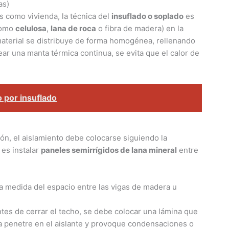
as)
as como vivienda, la técnica del
insuflado o soplado
es
(como
celulosa
,
lana de roca
o fibra de madera) en la
 material se distribuye de forma homogénea, rellenando
ear una manta térmica continua, se evita que el calor de
o por insuflado
ión, el aislamiento debe colocarse siguiendo la
 es instalar
paneles semirrígidos de lana mineral
entre
la medida del espacio entre las vigas de madera u
es de cerrar el techo, se debe colocar una lámina que
a penetre en el aislante y provoque condensaciones o